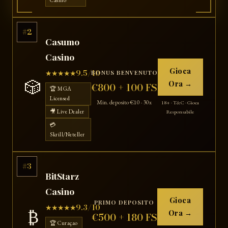
#2
Casumo
Casino
Gioca
9.5/10
★★★★★
BONUS BENVENUTO
🎲
Ora →
€800 + 100 FS
🏆 MGA
Licensed
Min. deposito €10 · 30x
18+ · T&C · Gioca
🎥 Live Dealer
Responsabile
💳
Skrill/Neteller
#3
BitStarz
Casino
Gioca
PRIMO DEPOSITO
9.3/10
★★★★★
₿
Ora →
€500 + 180 FS
🏆 Curaçao