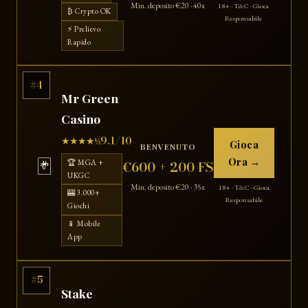
Min. deposito €20 · 40x
18+ · T&C · Gioca
₿ Crypto OK
Responsabile
⚡ Prelievo
Rapido
#4
Mr Green
Casino
9.1/10
★★★★½
Gioca
BENVENUTO
🃏
Ora →
€600 + 200 FS
🏆 MGA +
UKGC
Min. deposito €20 · 35x
18+ · T&C · Gioca
🎰 3.000+
Responsabile
Giochi
📱 Mobile
App
#5
Stake